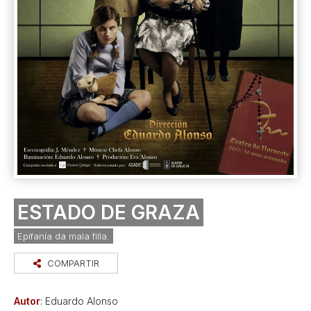
ESTADO DE GRAZA
Epifanía da mala filla.
COMPARTIR
Autor
: Eduardo Alonso