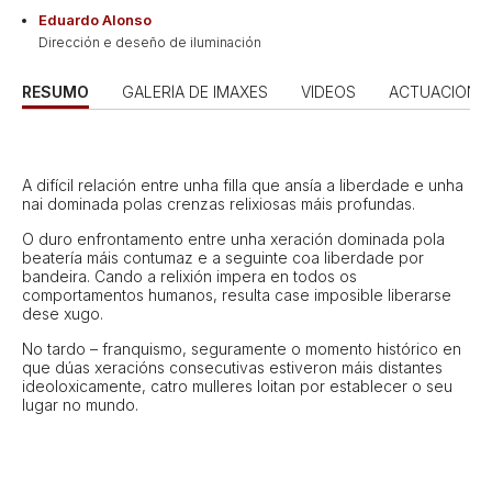
Eduardo Alonso
Dirección e deseño de iluminación
RESUMO
GALERÍA DE IMAXES
VÍDEOS
ACTUACIÓNS
A difícil relación entre unha filla que ansía a liberdade e unha
nai dominada polas crenzas relixiosas máis profundas.
O duro enfrontamento entre unha xeración dominada pola
beatería máis contumaz e a seguinte coa liberdade por
bandeira. Cando a relixión impera en todos os
comportamentos humanos, resulta case imposible liberarse
dese xugo.
No tardo – franquismo, seguramente o momento histórico en
que dúas xeracións consecutivas estiveron máis distantes
ideoloxicamente, catro mulleres loitan por establecer o seu
lugar no mundo.