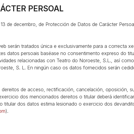
RÁCTER PERSOAL
 13 de decembro, de Protección de Datos de Carácter Persoa
 web serán tratados única e exclusivamente para a correcta xe
tes datos persoais baséase no consentimento expreso do titu
ctividades relacionadas con Teatro do Noroeste, S.L., así co
este, S. L. En ningún caso os datos fornecidos serán cedido
dereitos de acceso, rectificación, cancelación, oposición, su
xercicio dos mencionados dereitos o titular deberá identifi
 titular dos datos estima lesionado o exercicio dos devandit
om
).