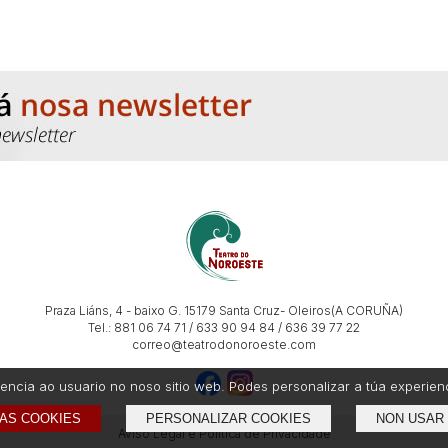
Praza Liáns, 4 - baixo G. 15179 Santa Cruz- Oleiros(A CORUÑA)
Tel.: 881 06 74 71 / 633 90 94 84 / 636 39 77 22
correo@teatrodonoroeste.com
ncia ao usuario no noso sitio web. Podes personalizar a túa experiencia
AS COOKIES
PERSONALIZAR COOKIES
NON USAR
Aviso Legal e Política de Privacidade