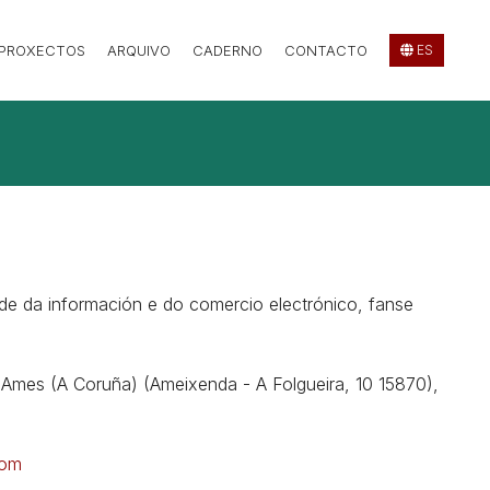
 PROXECTOS
ARQUIVO
CADERNO
CONTACTO
ES
ade da información e do comercio electrónico, fanse
n Ames (A Coruña) (Ameixenda - A Folgueira, 10 15870),
com