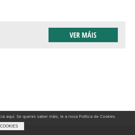
 aquí­. Se queres saber máis, le a nosa Polí­tica de Cookies
 COOKIES