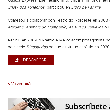
Galicia Express
. Ese mesmo ano, traballa na longamet
Show dos Tonechos
, participou en
Libro de Familia
.
Comezou a colaborar con Teatro do Noroeste en 2008
Malditas, Animais de Compañía, As Virxes Salvaxes
o
Recibiu en 2009 o Premio a Mellor actriz protagonista no
pola serie
Dinosaurios
na que dirixiu un capítulo en 2020
DESCARGAR
Volver atrás