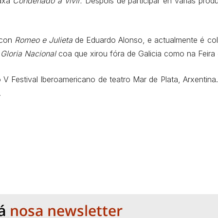
raxa
Condenado a vivir.
Despois de participar en varias pro
 con
Romeo e Julieta
de Eduardo Alonso, e actualmente é col
u
Gloria Nacional
coa que xirou fóra de Galicia como na Feira
 V Festival Iberoamericano de teatro Mar de Plata, Arxentina. 
.