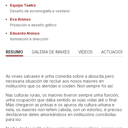
Equipo Taetro
Deseño de escenografía e vestiario
Eva Alonso
Produción e deseño gráfico
Eduardo Alonso
Iluminación e dirección
RESUMO
GALERÍA DE IMAXES
VÍDEOS
ACTUACIÓNS
As virxes salvaxes é unha comedia sobre a absurda pero
necesaria situación de recluír aos nosos maiores en
institucións que os atendan e coiden. Non sempre foi así.
Nas culturas rurais, os maiores tiveron sempre unha función,
unha ocupación que daba sentido as súas vidas até o final.
Máis chegaron as présas e os apuros da cultura urbana e
nela, os maiores non teñen cabida, son un estorbo, é preciso
desfacerse deles amoreándoos en institucións concibidas
para iso.