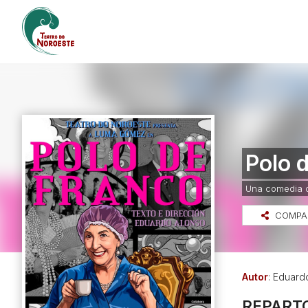
Polo 
Una comedia d
COMPA
Autor
: Eduard
REPART