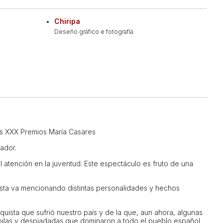
Chiripa
Deseño gráfico e fotografía
s XXX Premios María Casares
tador.
 atención en la juventud. Este espectáculo es fruto de una
nista va mencionando distintas personalidades y hechos
ista que sufrió nuestro país y de la que, aun ahora, algunas
pilas
y despiadadas que dominaron a todo el pueblo español