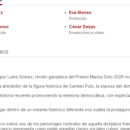
ez
Eva Alonso
Produción
lonso
César Seijas
ción
Proxeccións e vídeo
IROS
 por
Luma
Gómez, recién ganadora del Premio Marisa Soto 2026 no
 alrededor de la figura histórica de Carmen Polo, la esposa del dic
 historia reciente promoviendo la memoria democrática, con especial
gar dentro de un instante histórico diferente nos cuáles la protago
 sobre uno de los personajes centrales de aquella dictadura franqu
anco representa como nadie aquellas clases sociales cutres, mea